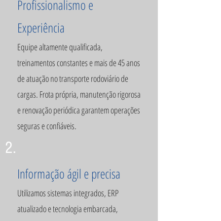
Profissionalismo e
Experiência
Equipe altamente qualificada,
treinamentos constantes e mais de 45 anos
de atuação no transporte rodoviário de
cargas. Frota própria, manutenção rigorosa
e renovação periódica garantem operações
seguras e confiáveis.
2.
Informação ágil e precisa
Utilizamos sistemas integrados, ERP
atualizado e tecnologia embarcada,