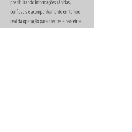
possibilitando informações rápidas,
confiáveis e acompanhamento em tempo
real da operação para clientes e parceiros.
3.
Responsabilidade Social e
Sustentabilidade
A TSG investe em boas práticas ambientais
e sociais, participa de programas de
responsabilidade social e adota processos
voltados à redução de desperdícios,
cuidado com o meio ambiente e
desenvolvimento sustentável.